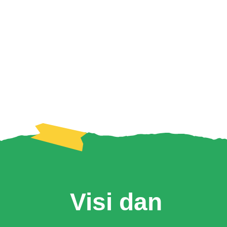
melakukan studi banding ke RISKA.
Sistem manajemen organisasi yang modern dan
dinamis, dukungan sumber daya yang ada
ditambah dengan kepercayaan dari banyak
pihak merupakan modal utama RISKA dalam
melaksanakan setiap kegiatannya.
Visi dan