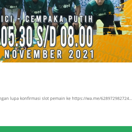
jangan lupa konfirmasi slot pemain ke https://wa.me/628972982724..